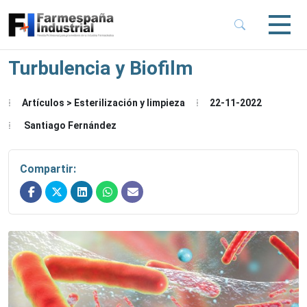
 Sub-Menu
 Sub-Menu
Turbulencia y Biofilm
 Sub-Menu
Artículos > Esterilización y limpieza
22-11-2022
Santiago Fernández
 Sub-Menu
Compartir: