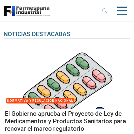
 Sub-Menu
 Sub-Menu
NOTICIAS DESTACADAS
 Sub-Menu
 Sub-Menu
NORMATIVA Y REGULACIÓN NACIONAL
El Gobierno aprueba el Proyecto de Ley de
Medicamentos y Productos Sanitarios para
renovar el marco regulatorio