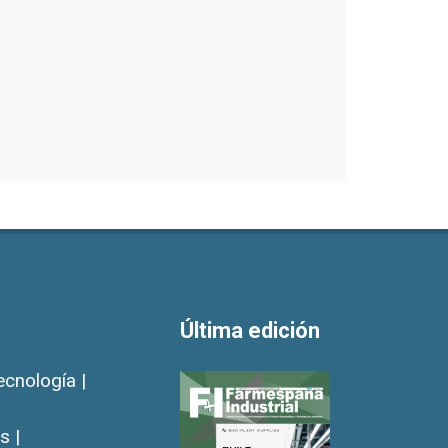
Última edición
ecnología |
s |