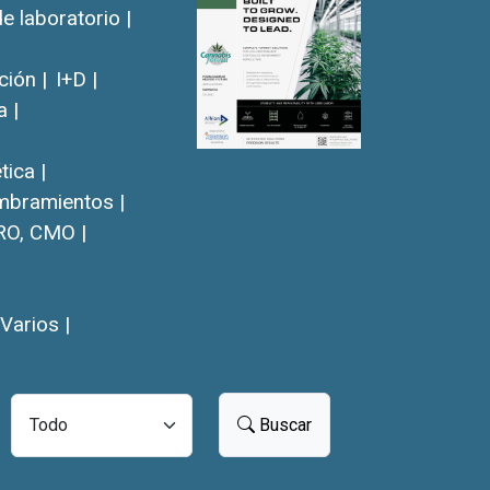
e laboratorio |
ión |
I+D |
a |
ica |
bramientos |
RO, CMO |
Varios |
Buscar