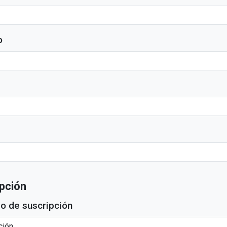
o
ipción
po de suscripción