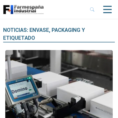
 Sub-Menu
 Sub-Menu
NOTICIAS: ENVASE, PACKAGING Y
ETIQUETADO
 Sub-Menu
 Sub-Menu