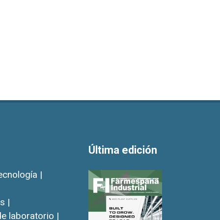
Última edición
ecnología |
s |
e laboratorio |