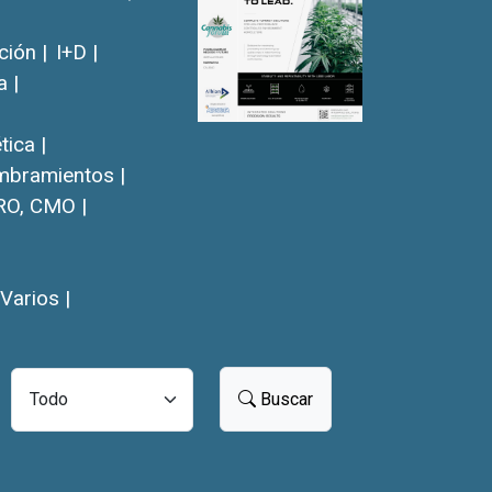
ión |
I+D |
a |
ica |
bramientos |
RO, CMO |
Varios |
Buscar