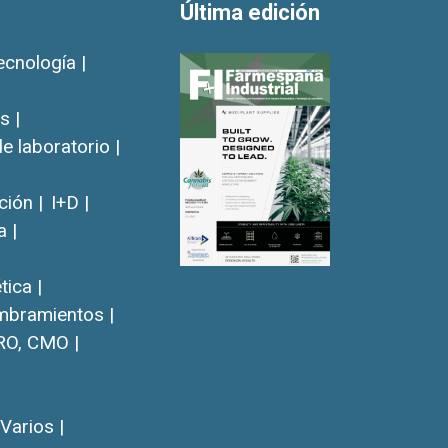
Última edición
ecnología |
s |
e laboratorio |
ión |
I+D |
a |
ica |
bramientos |
RO, CMO |
Varios |