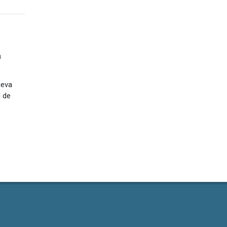
a
ueva
d de