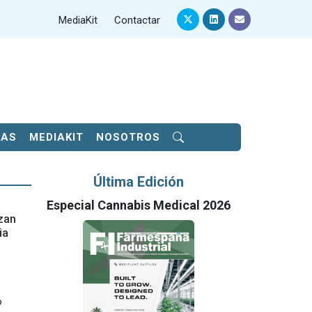
MediaKit
Contactar
SAS
MEDIAKIT
NOSOTROS
Última Edición
Especial Cannabis Medical 2026
zan
ia
o