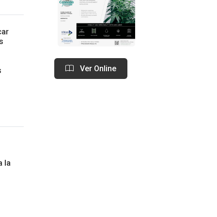
car
s
Ver Online
s
 la