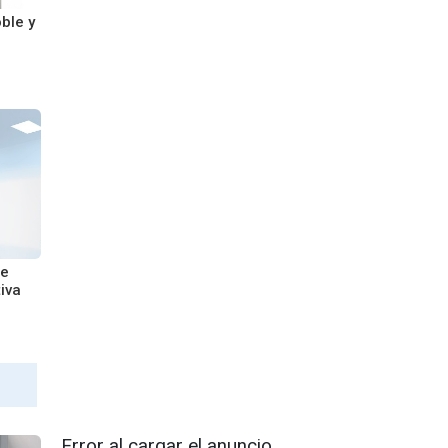
ble y
de
iva
Error al cargar el anuncio.