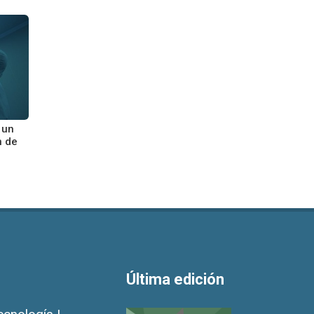
 un
n de
Última edición