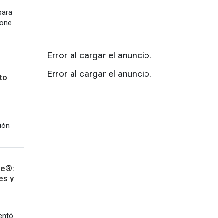
para
pone
Error al cargar el anuncio.
l
Error al cargar el anuncio.
to
ión
le®:
es y
entó