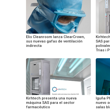
Elis Cleanroom lanza ClearCrown,
Kirhtec
sus nuevas gafas de ventilación
SAS para
indirecta
polival
Trias i P
Kirhtech presenta una nueva
Iguña P
máquina SAS para el sector
nuevo se
farmacéutico
salas b