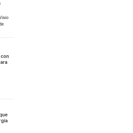
a
Visio
de
 con
ara
 que
rgía