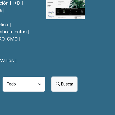
ión |
I+D |
a |
ica |
bramientos |
RO, CMO |
Varios |
Buscar