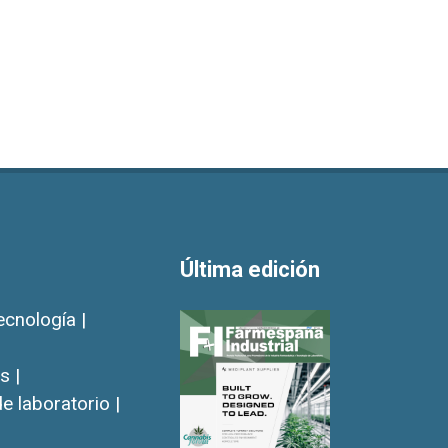
Última edición
ecnología |
s |
e laboratorio |