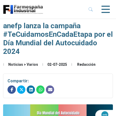
 Sub-Menu
 Sub-Menu
anefp lanza la campaña
#TeCuidamosEnCadaEtapa por el
 Sub-Menu
Día Mundial del Autocuidado
2024
 Sub-Menu
Noticias > Varios
02-07-2025
Redacción
Compartir: