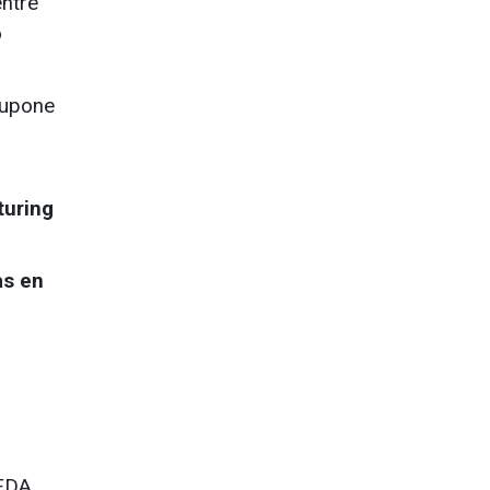
entre
o
supone
turing
as en
 FDA,