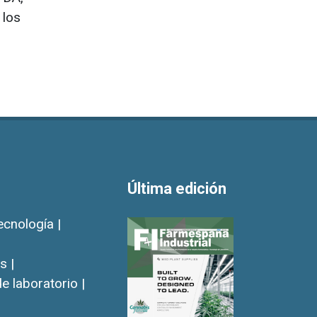
 los
Última edición
ecnología |
s |
e laboratorio |