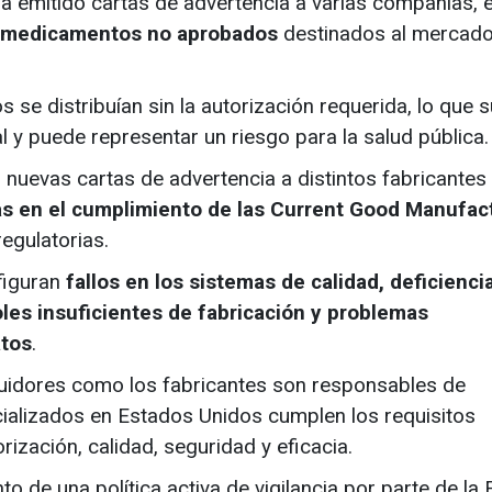
 emitido cartas de advertencia a varias compañías, 
medicamentos no aprobados
destinados al mercad
 se distribuían sin la autorización requerida, lo que 
al y puede representar un riesgo para la salud pública.
 nuevas cartas de advertencia a distintos fabricantes
as en el cumplimiento de las Current Good Manufac
egulatorias.
figuran
fallos en los sistemas de calidad, deficienci
oles insuficientes de fabricación y problemas
atos
.
ibuidores como los fabricantes son responsables de
alizados en Estados Unidos cumplen los requisitos
rización, calidad, seguridad y eficacia.
o de una política activa de vigilancia por parte de la