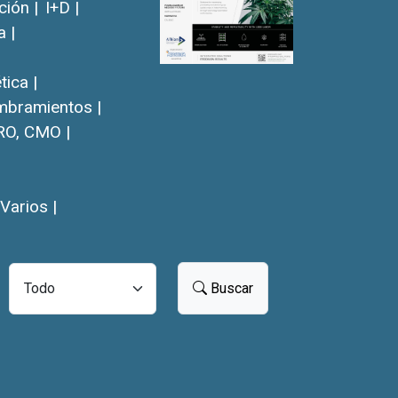
ión |
I+D |
a |
ica |
bramientos |
RO, CMO |
Varios |
Buscar