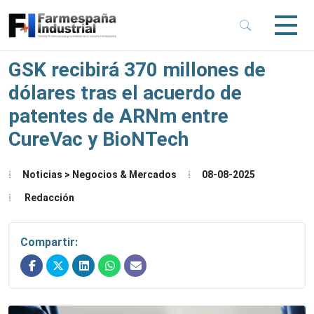
 Sub-Menu
 Sub-Menu
GSK recibirá 370 millones de
dólares tras el acuerdo de
 Sub-Menu
patentes de ARNm entre
CureVac y BioNTech
 Sub-Menu
Noticias > Negocios & Mercados
08-08-2025
Redacción
Compartir: