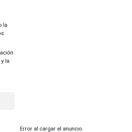
 la
os
cación
y la
Error al cargar el anuncio.