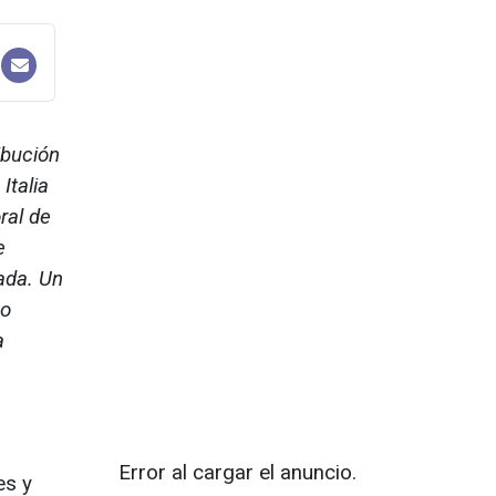
ibución
Italia
ral de
e
ada. Un
vo
a
Error al cargar el anuncio.
es y