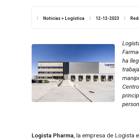
Noticias > Logística
12-12-2023
Red
Logist
Farmac
ha lle
trabaj
manipu
Centro
princi
person
Logista Pharma
, la empresa de Logista 