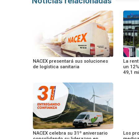
Noticias relacionadas
NACEX presentará sus soluciones
La ren
de logística sanitaria
un 12%
49,1 m
NACEX celebra su 31º aniversario
Los pr
consolidando su liderazgo en
medica