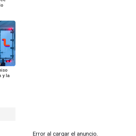
io
miso
 y la
Error al cargar el anuncio.