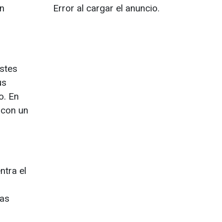
ón
Error al cargar el anuncio.
ustes
us
o. En
 con un
ntra el
las