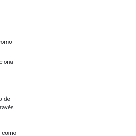
e
 como
iciona
o de
través
ón como