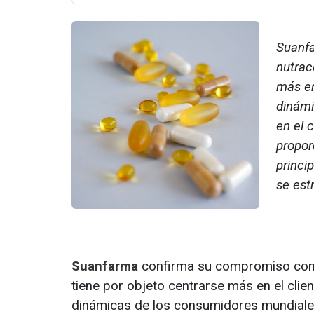
Suanfa
nutrac
más en
dinámi
en el 
propor
princi
se est
Suanfarma
confirma su compromiso con e
tiene por objeto centrarse más en el clie
dinámicas de los consumidores mundiales