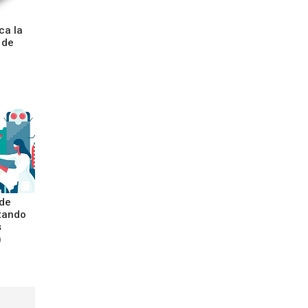
ca la
 de
 de
ctando
s
)