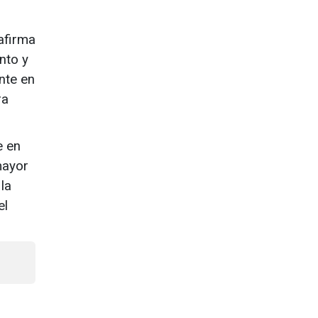
afirma
nto y
nte en
ra
e en
mayor
la
el