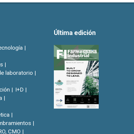
Última edición
ecnología |
s |
e laboratorio |
ión |
I+D |
a |
ica |
bramientos |
RO, CMO |